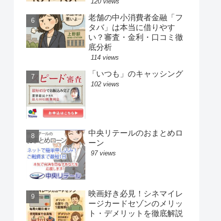
120 views
老舗の中小消費者金融「フ
タバ」は本当に借りやす
い？審査・金利・口コミ徹
底分析
114 views
「いつも」のキャッシング
102 views
中央リテールのおまとめロ
ーン
97 views
映画好き必見！シネマイレ
ージカードセゾンのメリッ
ト・デメリットを徹底解説