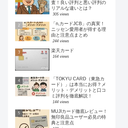
査！良い評判と悪い評判の
リアルな違いとは？
305 views
「n,カードJCB」の真実！
ニッセン愛用者が得する理
由と注意点まとめ
244 views
楽天カード
164 views
「TOKYU CARD（東急カ
ード）」は本当にお得？メ
リット・デメリットと口コ
ミ評判を徹底解説！
144 views
MUJIカード徹底レビュー！
無印良品ユーザー必見の特
典と注意点