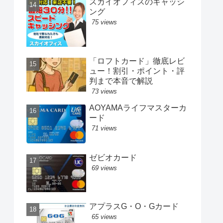
スカイオフィスのキャッシ
ング
75 views
「ロフトカード」徹底レビ
ュー！割引・ポイント・評
判まで本音で解説
73 views
AOYAMAライフマスターカ
ード
71 views
ゼビオカード
69 views
アプラスG・O・Gカード
65 views