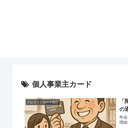
個人事業主カード
「
クレジットカード紹介
の
年会
理由