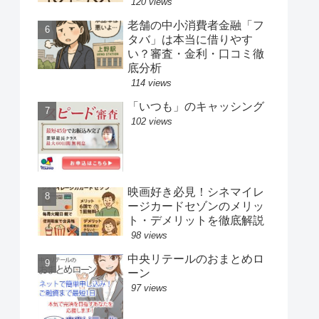
120 views
老舗の中小消費者金融「フ
タバ」は本当に借りやす
い？審査・金利・口コミ徹
底分析
114 views
「いつも」のキャッシング
102 views
映画好き必見！シネマイレ
ージカードセゾンのメリッ
ト・デメリットを徹底解説
98 views
中央リテールのおまとめロ
ーン
97 views