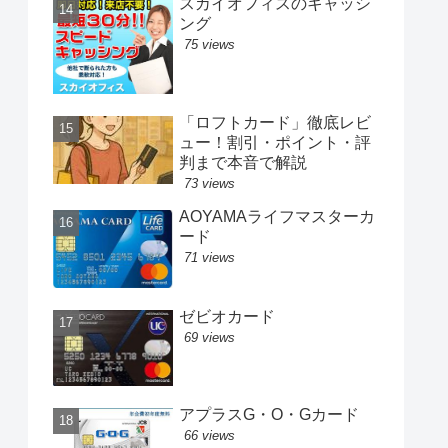
スカイオフィスのキャッシ
ング
75 views
「ロフトカード」徹底レビ
ュー！割引・ポイント・評
判まで本音で解説
73 views
AOYAMAライフマスターカ
ード
71 views
ゼビオカード
69 views
アプラスG・O・Gカード
66 views